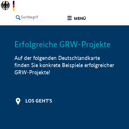
undefined
MENÜ
Erfolgreiche GRW-Projekte
LISTE
Filter
Info
Auf der folgenden Deutschlandkarte
finden Sie konkrete Beispiele erfolgreicher
GRW-Projekte!
LOS GEHT'S