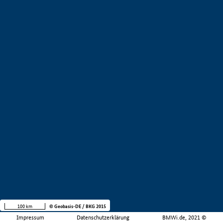
100 km
© Geobasis-DE / BKG 2015
Impressum
Datenschutzerklärung
BMWi.de, 2021 ©