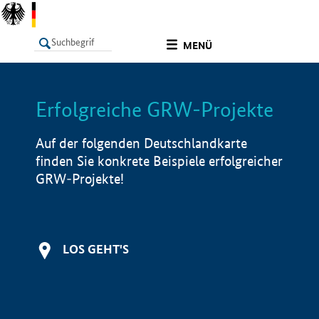
undefined
MENÜ
Erfolgreiche GRW-Projekte
LISTE
Filter
Info
Auf der folgenden Deutschlandkarte
finden Sie konkrete Beispiele erfolgreicher
GRW-Projekte!
LOS GEHT'S