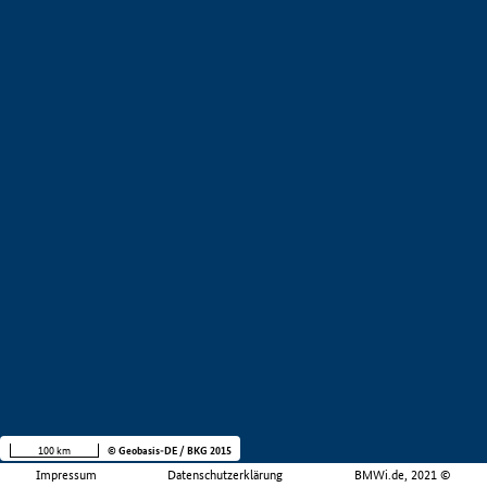
100 km
© Geobasis-DE / BKG 2015
Impressum
Datenschutzerklärung
BMWi.de, 2021 ©