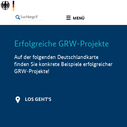
undefined
MENÜ
Erfolgreiche GRW-Projekte
LISTE
Filter
Info
Auf der folgenden Deutschlandkarte
finden Sie konkrete Beispiele erfolgreicher
GRW-Projekte!
LOS GEHT'S