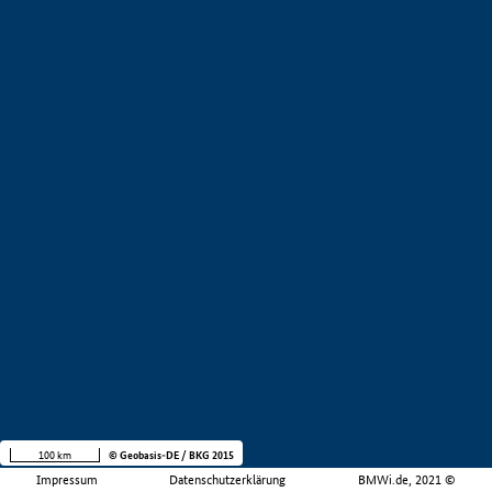
100 km
© Geobasis-DE / BKG 2015
Impressum
Datenschutzerklärung
BMWi.de, 2021 ©