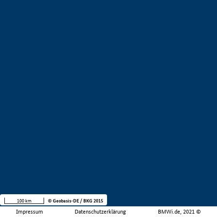
100 km
© Geobasis-DE / BKG 2015
Impressum
Datenschutzerklärung
BMWi.de, 2021 ©