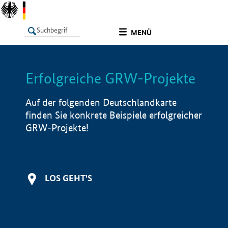
undefined
MENÜ
Erfolgreiche GRW-Projekte
LISTE
Filter
Info
Auf der folgenden Deutschlandkarte
finden Sie konkrete Beispiele erfolgreicher
GRW-Projekte!
LOS GEHT'S