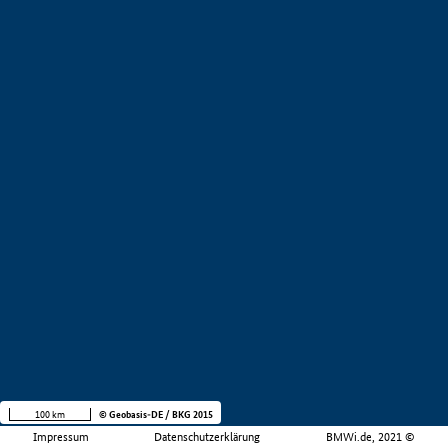
100 km
© Geobasis-DE / BKG 2015
Impressum
Datenschutzerklärung
BMWi.de, 2021 ©