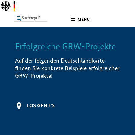
undefined
MENÜ
Erfolgreiche GRW-Projekte
LISTE
Filter
Info
Auf der folgenden Deutschlandkarte
finden Sie konkrete Beispiele erfolgreicher
GRW-Projekte!
LOS GEHT'S