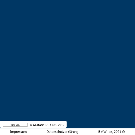
100 km
© Geobasis-DE / BKG 2015
Impressum
Datenschutzerklärung
BMWi.de, 2021 ©