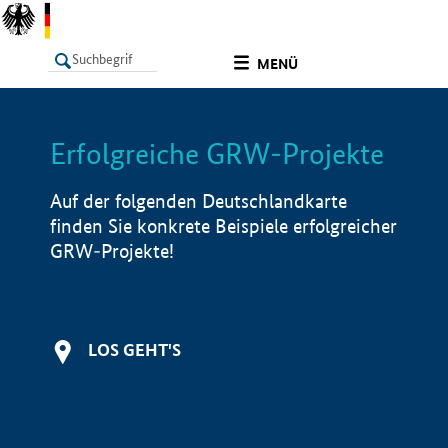
undefined
MENÜ
Erfolgreiche GRW-Projekte
LISTE
Filter
Info
Auf der folgenden Deutschlandkarte
finden Sie konkrete Beispiele erfolgreicher
GRW-Projekte!
LOS GEHT'S