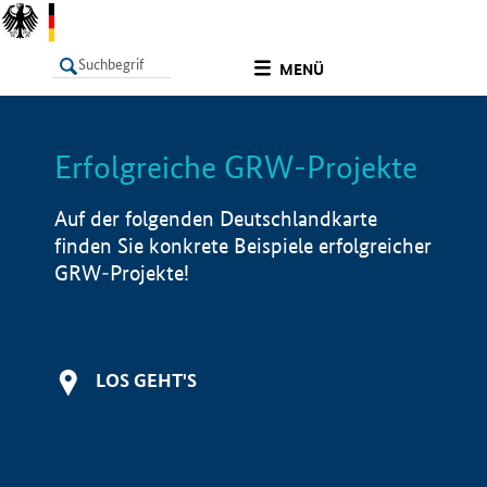
undefined
MENÜ
Erfolgreiche GRW-Projekte
LISTE
Filter
Info
Auf der folgenden Deutschlandkarte
finden Sie konkrete Beispiele erfolgreicher
GRW-Projekte!
LOS GEHT'S