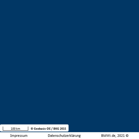
100 km
© Geobasis-DE / BKG 2015
Impressum
Datenschutzerklärung
BMWi.de, 2021 ©