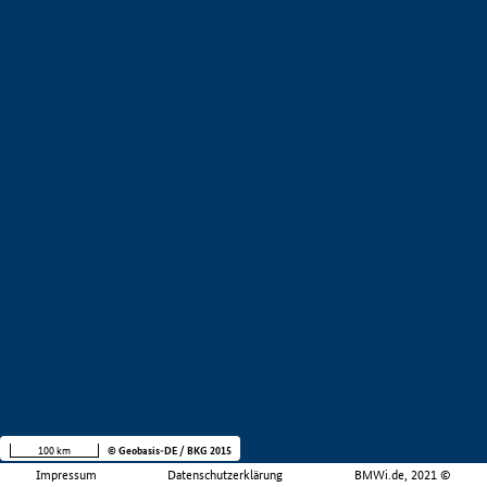
100 km
© Geobasis-DE / BKG 2015
Impressum
Datenschutzerklärung
BMWi.de, 2021 ©