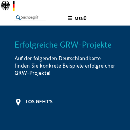
undefined
MENÜ
Erfolgreiche GRW-Projekte
LISTE
Filter
Info
Auf der folgenden Deutschlandkarte
finden Sie konkrete Beispiele erfolgreicher
GRW-Projekte!
LOS GEHT'S