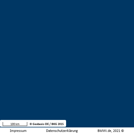
100 km
© Geobasis-DE / BKG 2015
Impressum
Datenschutzerklärung
BMWi.de, 2021 ©