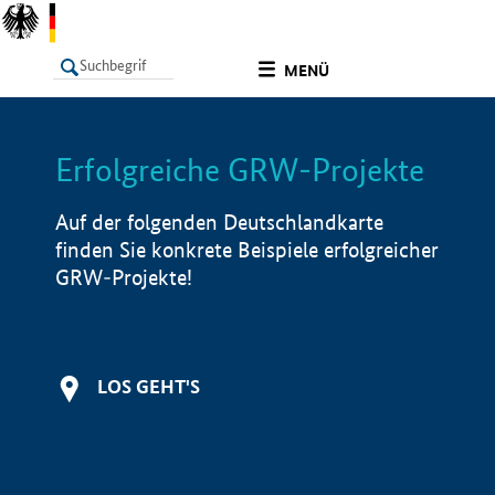
undefined
MENÜ
Erfolgreiche GRW-Projekte
LISTE
Filter
Info
Auf der folgenden Deutschlandkarte
finden Sie konkrete Beispiele erfolgreicher
GRW-Projekte!
LOS GEHT'S