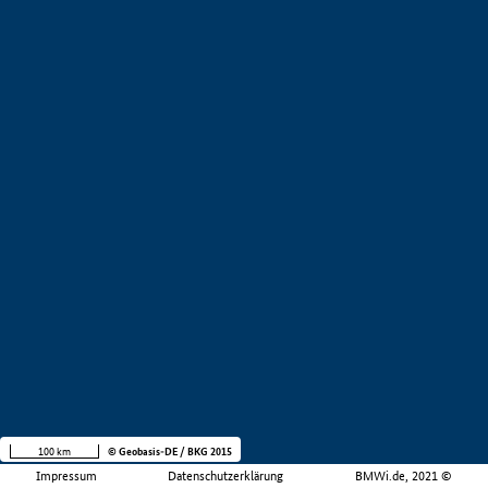
100 km
© Geobasis-DE / BKG 2015
Impressum
Datenschutzerklärung
BMWi.de, 2021 ©