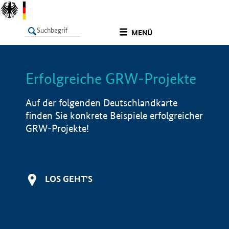
undefined
MENÜ
Erfolgreiche GRW-Projekte
LISTE
Filter
Info
Auf der folgenden Deutschlandkarte
finden Sie konkrete Beispiele erfolgreicher
GRW-Projekte!
LOS GEHT'S