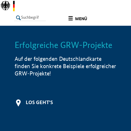
undefined
MENÜ
Erfolgreiche GRW-Projekte
LISTE
Filter
Info
Auf der folgenden Deutschlandkarte
finden Sie konkrete Beispiele erfolgreicher
GRW-Projekte!
LOS GEHT'S