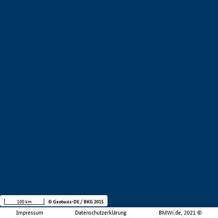
100 km
© Geobasis-DE / BKG 2015
Impressum
Datenschutzerklärung
BMWi.de, 2021 ©