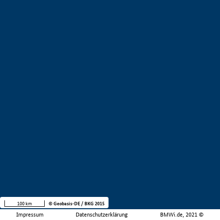
100 km
© Geobasis-DE / BKG 2015
Impressum
Datenschutzerklärung
BMWi.de, 2021 ©