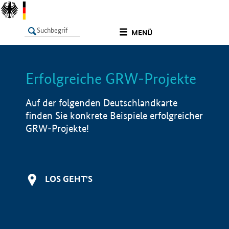
undefined
MENÜ
Erfolgreiche GRW-Projekte
LISTE
Filter
Info
Auf der folgenden Deutschlandkarte
finden Sie konkrete Beispiele erfolgreicher
GRW-Projekte!
LOS GEHT'S