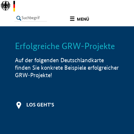
undefined
MENÜ
Erfolgreiche GRW-Projekte
LISTE
Filter
Info
Auf der folgenden Deutschlandkarte
finden Sie konkrete Beispiele erfolgreicher
GRW-Projekte!
LOS GEHT'S