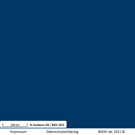
100 km
© Geobasis-DE / BKG 2015
Impressum
Datenschutzerklärung
BMWi.de, 2021 ©