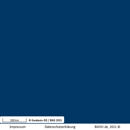
100 km
© Geobasis-DE / BKG 2015
Impressum
Datenschutzerklärung
BMWi.de, 2021 ©