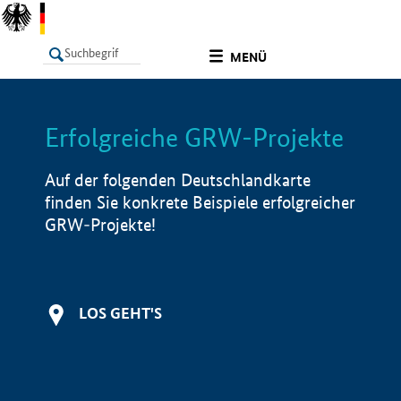
undefined
MENÜ
Erfolgreiche GRW-Projekte
LISTE
Filter
Info
Auf der folgenden Deutschlandkarte
finden Sie konkrete Beispiele erfolgreicher
GRW-Projekte!
LOS GEHT'S