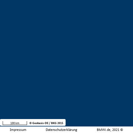
100 km
© Geobasis-DE / BKG 2015
Impressum
Datenschutzerklärung
BMWi.de, 2021 ©