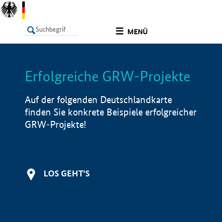
undefined
MENÜ
Erfolgreiche GRW-Projekte
LISTE
Filter
Info
Auf der folgenden Deutschlandkarte
finden Sie konkrete Beispiele erfolgreicher
GRW-Projekte!
LOS GEHT'S