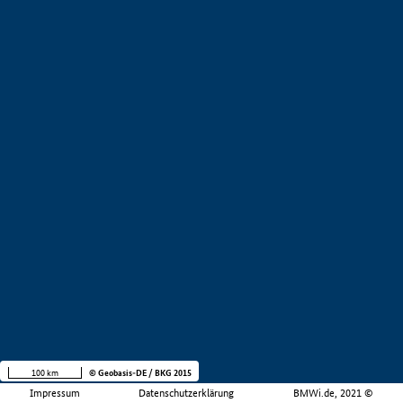
100 km
© Geobasis-DE / BKG 2015
Impressum
Datenschutzerklärung
BMWi.de, 2021 ©