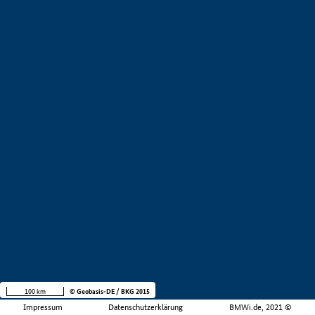
100 km
© Geobasis-DE / BKG 2015
Impressum
Datenschutzerklärung
BMWi.de, 2021 ©