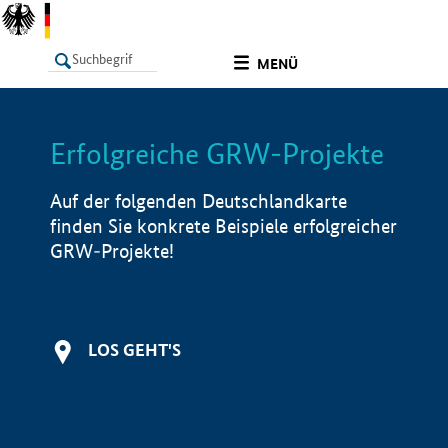
undefined
MENÜ
Erfolgreiche GRW-Projekte
LISTE
Filter
Info
Auf der folgenden Deutschlandkarte
finden Sie konkrete Beispiele erfolgreicher
GRW-Projekte!
LOS GEHT'S