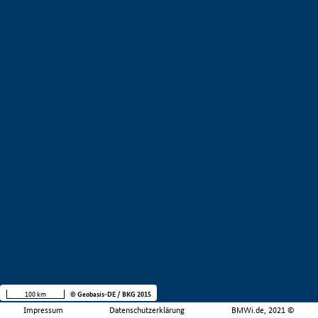
100 km
© Geobasis-DE / BKG 2015
Impressum
Datenschutzerklärung
BMWi.de, 2021 ©