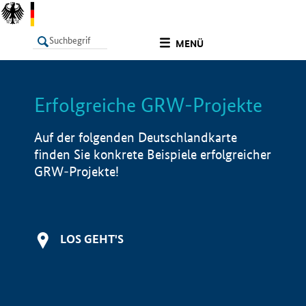
undefined
MENÜ
Erfolgreiche GRW-Projekte
LISTE
Filter
Info
Auf der folgenden Deutschlandkarte
finden Sie konkrete Beispiele erfolgreicher
GRW-Projekte!
LOS GEHT'S