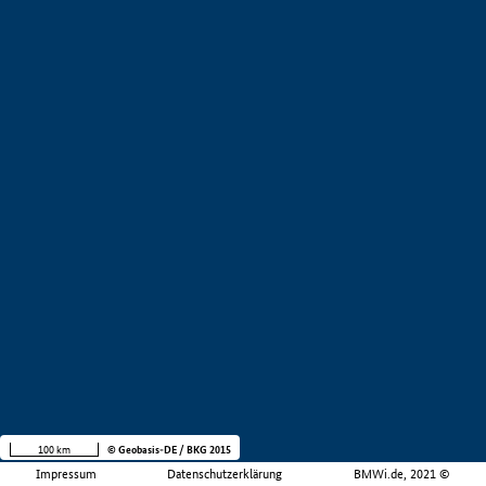
100 km
© Geobasis-DE / BKG 2015
Impressum
Datenschutzerklärung
BMWi.de, 2021 ©