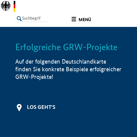
undefined
MENÜ
Erfolgreiche GRW-Projekte
LISTE
Filter
Info
Auf der folgenden Deutschlandkarte
finden Sie konkrete Beispiele erfolgreicher
GRW-Projekte!
LOS GEHT'S