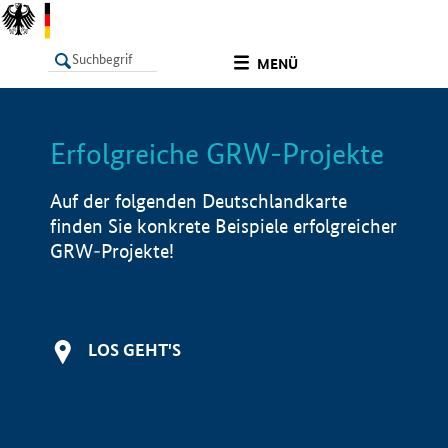
undefined
MENÜ
Erfolgreiche GRW-Projekte
LISTE
Filter
Info
Auf der folgenden Deutschlandkarte
finden Sie konkrete Beispiele erfolgreicher
GRW-Projekte!
LOS GEHT'S