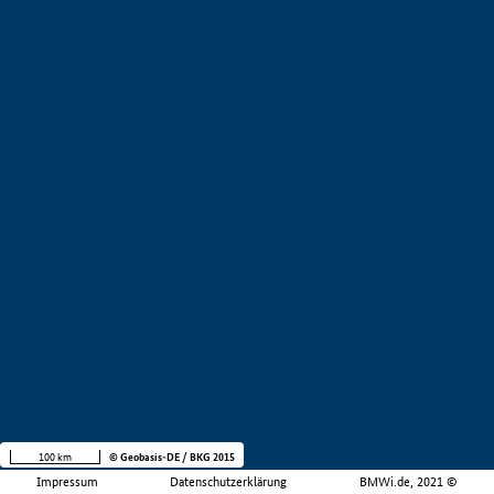
100 km
© Geobasis-DE / BKG 2015
Impressum
Datenschutzerklärung
BMWi.de, 2021 ©