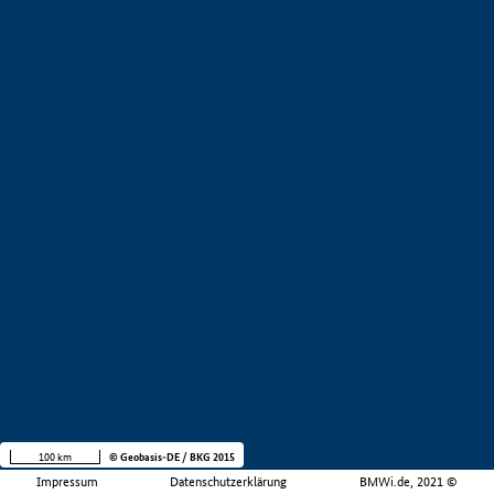
100 km
© Geobasis-DE / BKG 2015
Impressum
Datenschutzerklärung
BMWi.de, 2021 ©