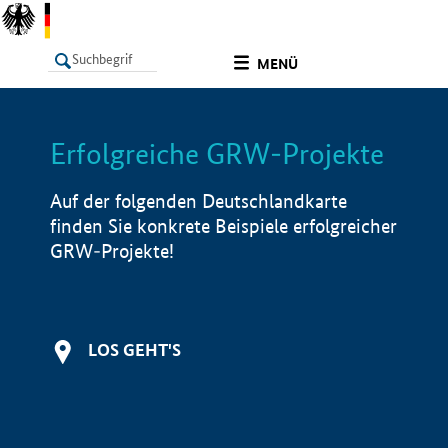
undefined
MENÜ
Erfolgreiche GRW-Projekte
LISTE
Filter
Info
Auf der folgenden Deutschlandkarte
finden Sie konkrete Beispiele erfolgreicher
GRW-Projekte!
LOS GEHT'S