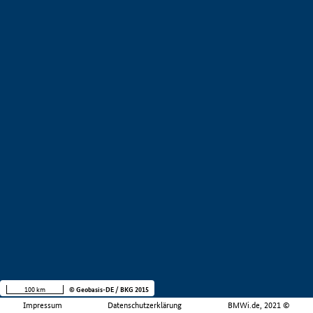
100 km
© Geobasis-DE / BKG 2015
Impressum
Datenschutzerklärung
BMWi.de, 2021 ©