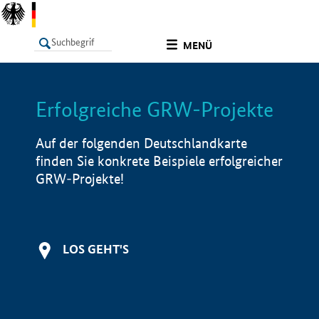
undefined
MENÜ
Erfolgreiche GRW-Projekte
LISTE
Filter
Info
Auf der folgenden Deutschlandkarte
finden Sie konkrete Beispiele erfolgreicher
GRW-Projekte!
LOS GEHT'S