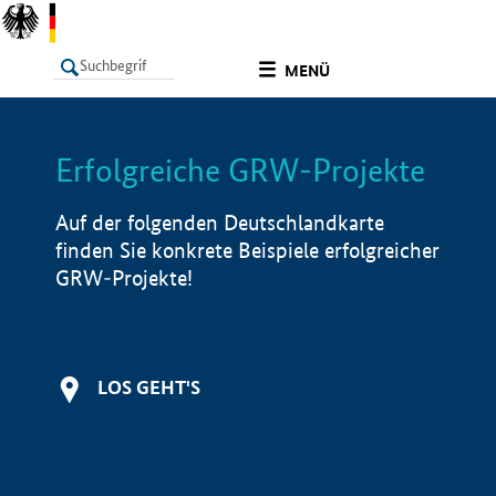
undefined
MENÜ
Erfolgreiche GRW-Projekte
LISTE
Filter
Info
Auf der folgenden Deutschlandkarte
finden Sie konkrete Beispiele erfolgreicher
GRW-Projekte!
LOS GEHT'S