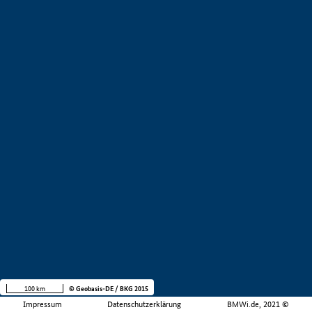
100 km
© Geobasis-DE / BKG 2015
Impressum
Datenschutzerklärung
BMWi.de, 2021 ©