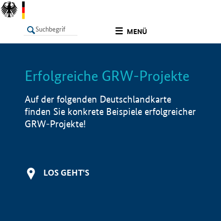
undefined
MENÜ
Erfolgreiche GRW-Projekte
LISTE
Filter
Info
Auf der folgenden Deutschlandkarte
finden Sie konkrete Beispiele erfolgreicher
GRW-Projekte!
LOS GEHT'S