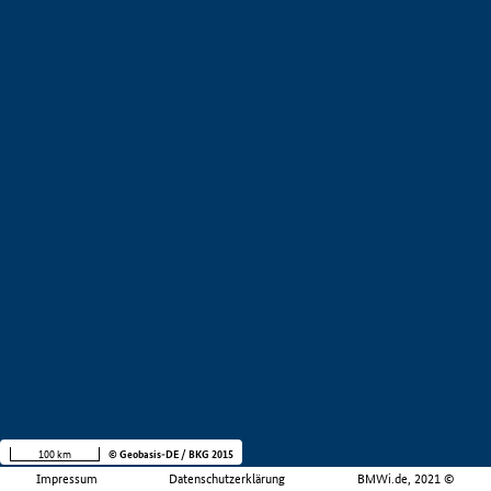
100 km
© Geobasis-DE / BKG 2015
Impressum
Datenschutzerklärung
BMWi.de, 2021 ©