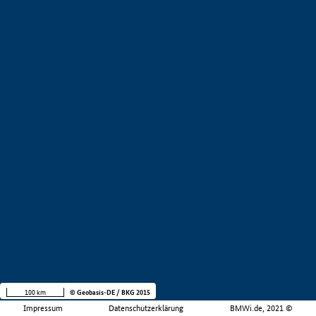
100 km
© Geobasis-DE / BKG 2015
Impressum
Datenschutzerklärung
BMWi.de, 2021 ©