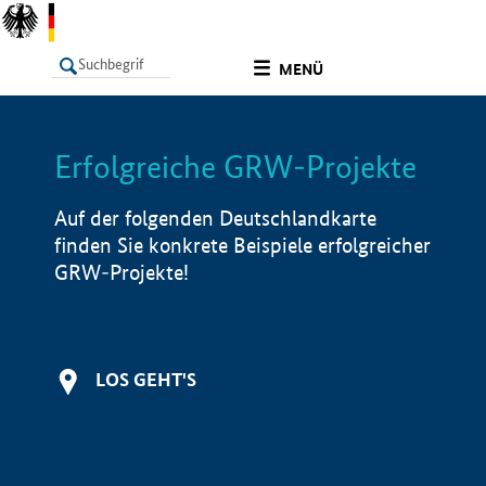
undefined
MENÜ
Erfolgreiche GRW-Projekte
LISTE
Filter
Info
Auf der folgenden Deutschlandkarte
finden Sie konkrete Beispiele erfolgreicher
GRW-Projekte!
LOS GEHT'S