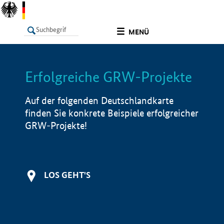
undefined
MENÜ
Erfolgreiche GRW-Projekte
LISTE
Filter
Info
Auf der folgenden Deutschlandkarte
finden Sie konkrete Beispiele erfolgreicher
GRW-Projekte!
LOS GEHT'S