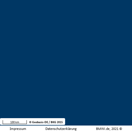
100 km
© Geobasis-DE / BKG 2015
Impressum
Datenschutzerklärung
BMWi.de, 2021 ©