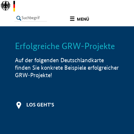
undefined
MENÜ
Erfolgreiche GRW-Projekte
LISTE
Filter
Info
Auf der folgenden Deutschlandkarte
finden Sie konkrete Beispiele erfolgreicher
GRW-Projekte!
LOS GEHT'S