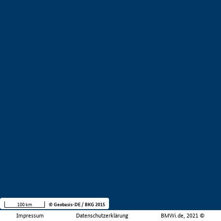
100 km
© Geobasis-DE / BKG 2015
Impressum
Datenschutzerklärung
BMWi.de, 2021 ©