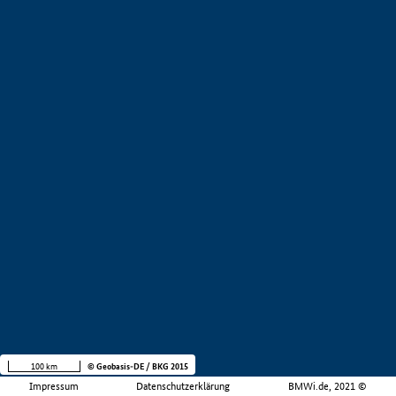
100 km
© Geobasis-DE / BKG 2015
Impressum
Datenschutzerklärung
BMWi.de, 2021 ©