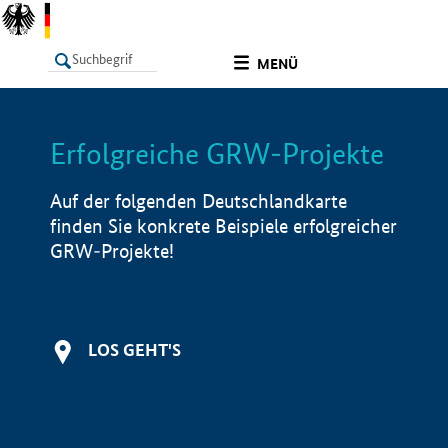
undefined
MENÜ
Erfolgreiche GRW-Projekte
LISTE
Filter
Info
Auf der folgenden Deutschlandkarte
finden Sie konkrete Beispiele erfolgreicher
GRW-Projekte!
LOS GEHT'S