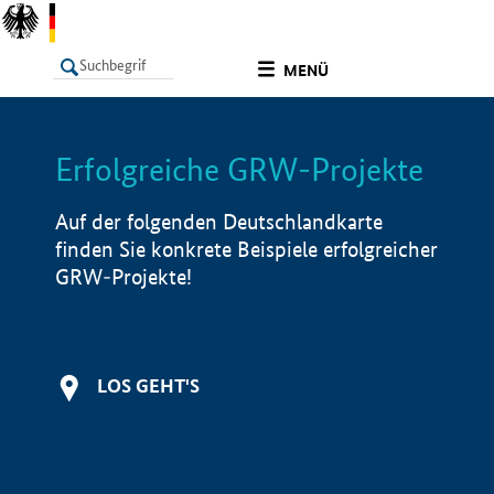
undefined
MENÜ
Erfolgreiche GRW-Projekte
LISTE
Filter
Info
Auf der folgenden Deutschlandkarte
finden Sie konkrete Beispiele erfolgreicher
GRW-Projekte!
LOS GEHT'S