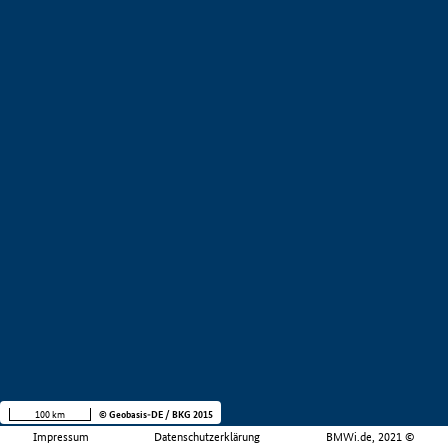
100 km
© Geobasis-DE / BKG 2015
Impressum
Datenschutzerklärung
BMWi.de, 2021 ©