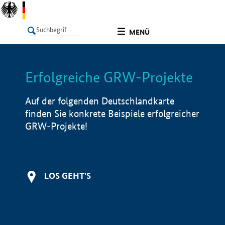
undefined
MENÜ
Erfolgreiche GRW-Projekte
LISTE
Filter
Info
Auf der folgenden Deutschlandkarte
finden Sie konkrete Beispiele erfolgreicher
GRW-Projekte!
LOS GEHT'S