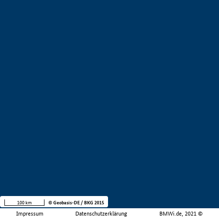
100 km
© Geobasis-DE / BKG 2015
Impressum
Datenschutzerklärung
BMWi.de, 2021 ©