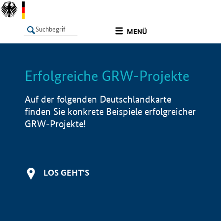
undefined
MENÜ
Erfolgreiche GRW-Projekte
LISTE
Filter
Info
Auf der folgenden Deutschlandkarte
finden Sie konkrete Beispiele erfolgreicher
GRW-Projekte!
LOS GEHT'S