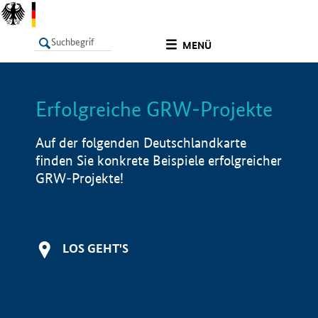
undefined
MENÜ
Erfolgreiche GRW-Projekte
LISTE
Filter
Info
Auf der folgenden Deutschlandkarte
finden Sie konkrete Beispiele erfolgreicher
GRW-Projekte!
LOS GEHT'S