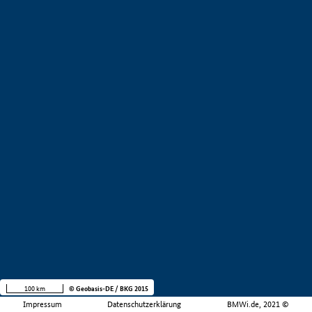
100 km
© Geobasis-DE / BKG 2015
Impressum
Datenschutzerklärung
BMWi.de, 2021 ©