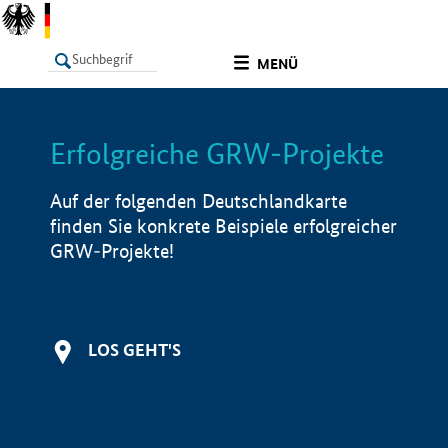
undefined
MENÜ
Erfolgreiche GRW-Projekte
LISTE
Filter
Info
Auf der folgenden Deutschlandkarte
finden Sie konkrete Beispiele erfolgreicher
GRW-Projekte!
LOS GEHT'S