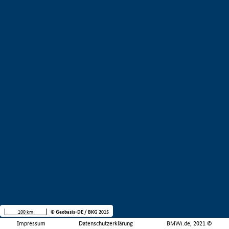
100 km
© Geobasis-DE / BKG 2015
Impressum
Datenschutzerklärung
BMWi.de, 2021 ©