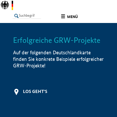
undefined
MENÜ
Erfolgreiche GRW-Projekte
LISTE
Filter
Info
Auf der folgenden Deutschlandkarte
finden Sie konkrete Beispiele erfolgreicher
GRW-Projekte!
LOS GEHT'S