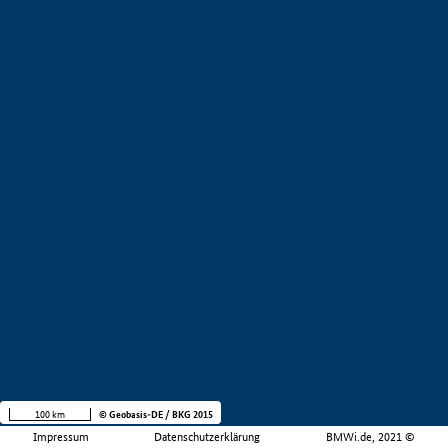
100 km
© Geobasis-DE / BKG 2015
Impressum
Datenschutzerklärung
BMWi.de, 2021 ©