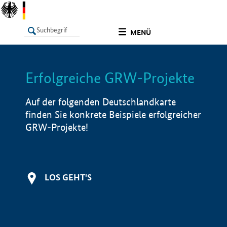
undefined
MENÜ
Erfolgreiche GRW-Projekte
LISTE
Filter
Info
Auf der folgenden Deutschlandkarte
finden Sie konkrete Beispiele erfolgreicher
GRW-Projekte!
LOS GEHT'S