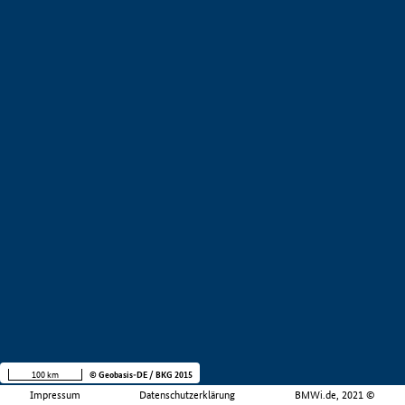
100 km
© Geobasis-DE / BKG 2015
Impressum
Datenschutzerklärung
BMWi.de, 2021 ©