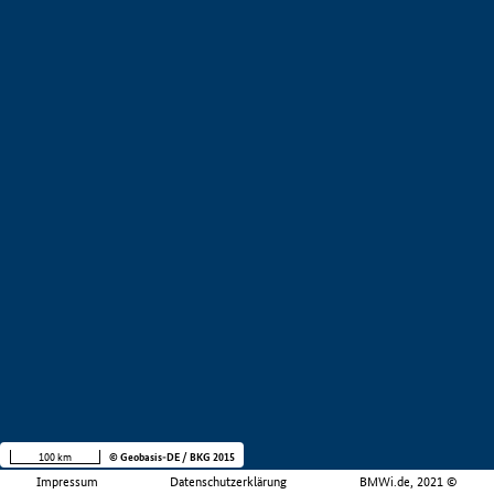
100 km
© Geobasis-DE / BKG 2015
Impressum
Datenschutzerklärung
BMWi.de, 2021 ©