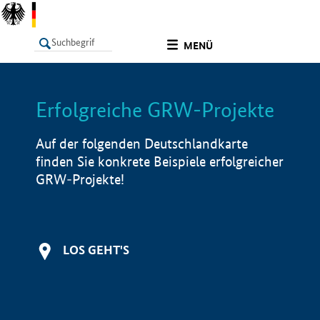
undefined
MENÜ
Erfolgreiche GRW-Projekte
LISTE
Filter
Info
Auf der folgenden Deutschlandkarte
finden Sie konkrete Beispiele erfolgreicher
GRW-Projekte!
LOS GEHT'S