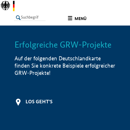
undefined
MENÜ
Erfolgreiche GRW-Projekte
LISTE
Filter
Info
Auf der folgenden Deutschlandkarte
finden Sie konkrete Beispiele erfolgreicher
GRW-Projekte!
LOS GEHT'S