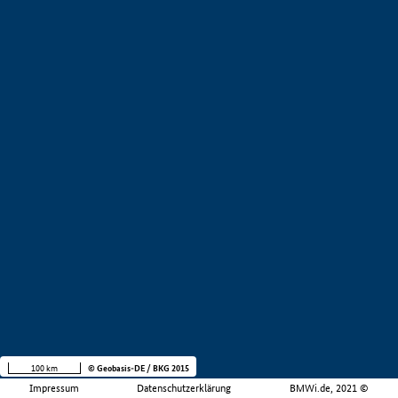
100 km
© Geobasis-DE / BKG 2015
Impressum
Datenschutzerklärung
BMWi.de, 2021 ©