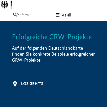
undefined
MENÜ
Erfolgreiche GRW-Projekte
LISTE
Filter
Info
Auf der folgenden Deutschlandkarte
finden Sie konkrete Beispiele erfolgreicher
GRW-Projekte!
LOS GEHT'S