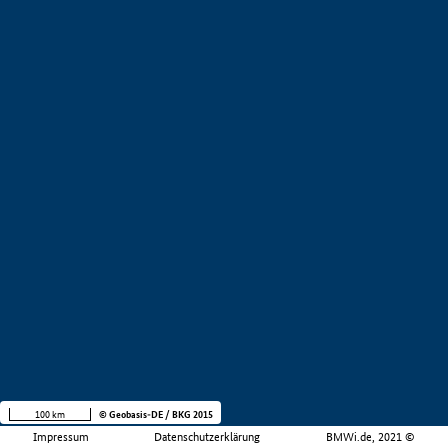
100 km
© Geobasis-DE / BKG 2015
Impressum
Datenschutzerklärung
BMWi.de, 2021 ©