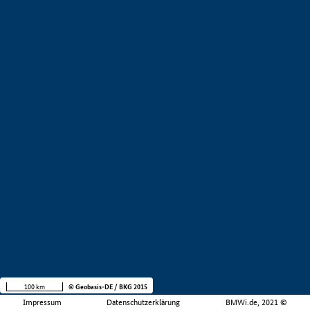
100 km
© Geobasis-DE / BKG 2015
Impressum
Datenschutzerklärung
BMWi.de, 2021 ©