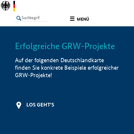
undefined
MENÜ
Erfolgreiche GRW-Projekte
LISTE
Filter
Info
Auf der folgenden Deutschlandkarte
finden Sie konkrete Beispiele erfolgreicher
GRW-Projekte!
LOS GEHT'S