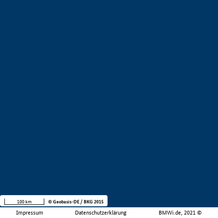
100 km
© Geobasis-DE / BKG 2015
Impressum
Datenschutzerklärung
BMWi.de, 2021 ©