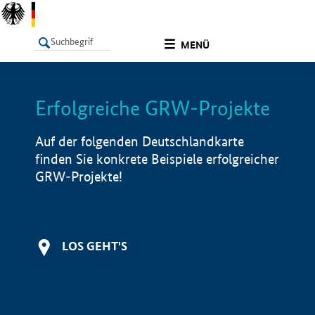
undefined
MENÜ
Erfolgreiche GRW-Projekte
LISTE
Filter
Info
Auf der folgenden Deutschlandkarte
finden Sie konkrete Beispiele erfolgreicher
GRW-Projekte!
LOS GEHT'S