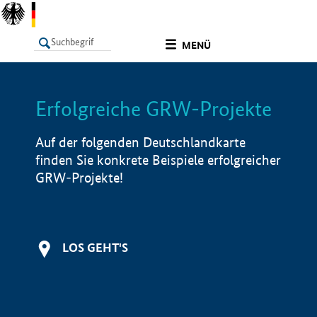
undefined
MENÜ
Erfolgreiche GRW-Projekte
LISTE
Filter
Info
Auf der folgenden Deutschlandkarte
finden Sie konkrete Beispiele erfolgreicher
GRW-Projekte!
LOS GEHT'S