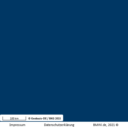
100 km
© Geobasis-DE / BKG 2015
Impressum
Datenschutzerklärung
BMWi.de, 2021 ©