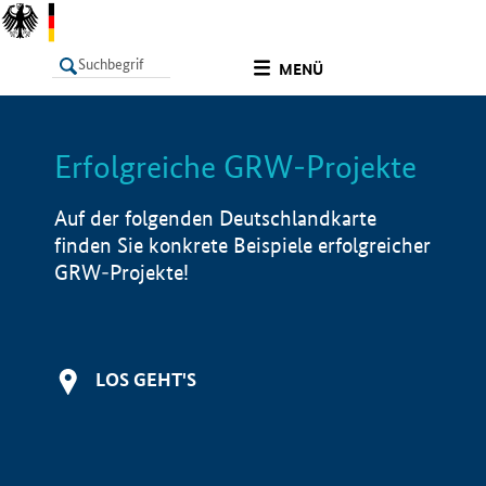
undefined
MENÜ
Erfolgreiche GRW-Projekte
LISTE
Filter
Info
Auf der folgenden Deutschlandkarte
finden Sie konkrete Beispiele erfolgreicher
GRW-Projekte!
LOS GEHT'S