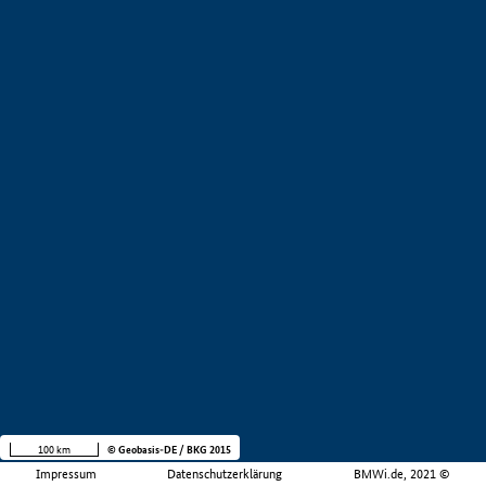
100 km
© Geobasis-DE / BKG 2015
Impressum
Datenschutzerklärung
BMWi.de, 2021 ©