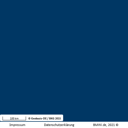
100 km
© Geobasis-DE / BKG 2015
Impressum
Datenschutzerklärung
BMWi.de, 2021 ©