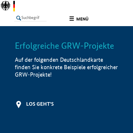
undefined
MENÜ
Erfolgreiche GRW-Projekte
LISTE
Filter
Info
Auf der folgenden Deutschlandkarte
finden Sie konkrete Beispiele erfolgreicher
GRW-Projekte!
LOS GEHT'S