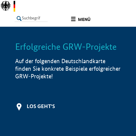
undefined
MENÜ
Erfolgreiche GRW-Projekte
LISTE
Filter
Info
Auf der folgenden Deutschlandkarte
finden Sie konkrete Beispiele erfolgreicher
GRW-Projekte!
LOS GEHT'S