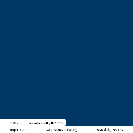
100 km
© Geobasis-DE / BKG 2015
Impressum
Datenschutzerklärung
BMWi.de, 2021 ©