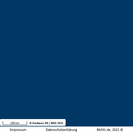
100 km
© Geobasis-DE / BKG 2015
Impressum
Datenschutzerklärung
BMWi.de, 2021 ©