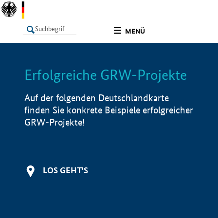
undefined
MENÜ
Erfolgreiche GRW-Projekte
LISTE
Filter
Info
Auf der folgenden Deutschlandkarte
finden Sie konkrete Beispiele erfolgreicher
GRW-Projekte!
LOS GEHT'S