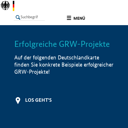
undefined
MENÜ
Erfolgreiche GRW-Projekte
LISTE
Filter
Info
Auf der folgenden Deutschlandkarte
finden Sie konkrete Beispiele erfolgreicher
GRW-Projekte!
LOS GEHT'S