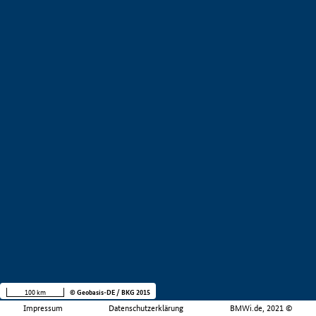
100 km
© Geobasis-DE / BKG 2015
Impressum
Datenschutzerklärung
BMWi.de, 2021 ©