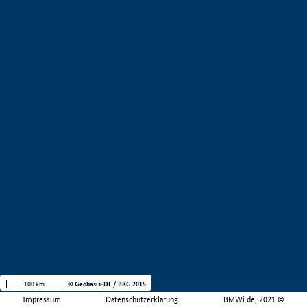
100 km
© Geobasis-DE / BKG 2015
Impressum
Datenschutzerklärung
BMWi.de, 2021 ©