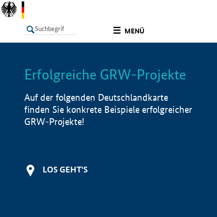
undefined
MENÜ
Erfolgreiche GRW-Projekte
LISTE
Filter
Info
Auf der folgenden Deutschlandkarte
finden Sie konkrete Beispiele erfolgreicher
GRW-Projekte!
LOS GEHT'S