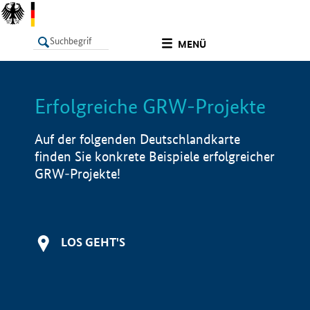
undefined
MENÜ
Erfolgreiche GRW-Projekte
LISTE
Filter
Info
Auf der folgenden Deutschlandkarte
finden Sie konkrete Beispiele erfolgreicher
GRW-Projekte!
LOS GEHT'S