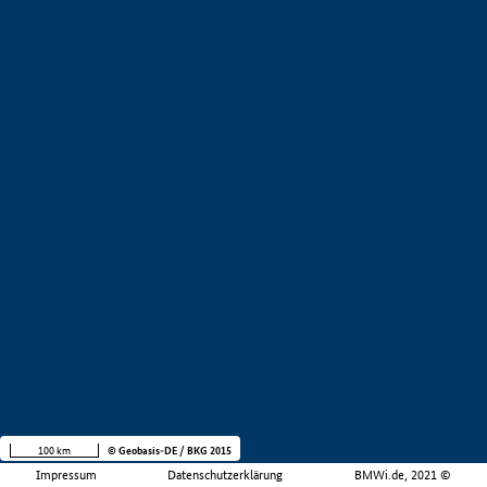
100 km
© Geobasis-DE / BKG 2015
Impressum
Datenschutzerklärung
BMWi.de, 2021 ©