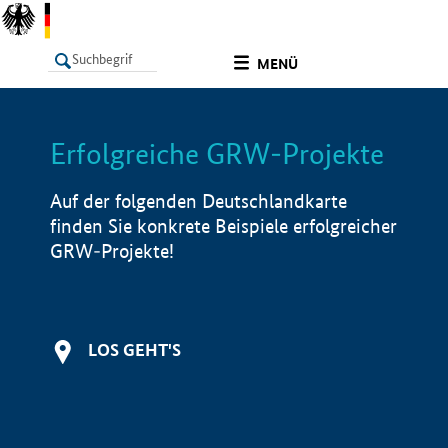
undefined
MENÜ
Erfolgreiche GRW-Projekte
LISTE
Filter
Info
Auf der folgenden Deutschlandkarte
finden Sie konkrete Beispiele erfolgreicher
GRW-Projekte!
LOS GEHT'S