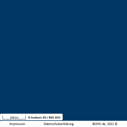
100 km
© Geobasis-DE / BKG 2015
Impressum
Datenschutzerklärung
BMWi.de, 2021 ©